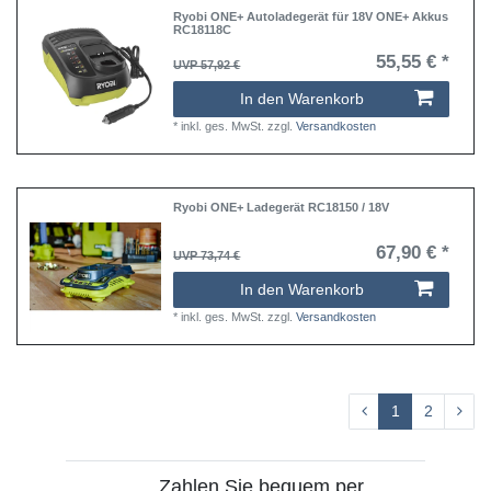
Ryobi ONE+ Autoladegerät für 18V ONE+ Akkus
RC18118C
55,55 € *
UVP 57,92 €
In den Warenkorb
*
inkl. ges. MwSt.
zzgl.
Versandkosten
Ryobi ONE+ Ladegerät RC18150 / 18V
67,90 € *
UVP 73,74 €
In den Warenkorb
*
inkl. ges. MwSt.
zzgl.
Versandkosten
1
2
Zahlen Sie bequem per