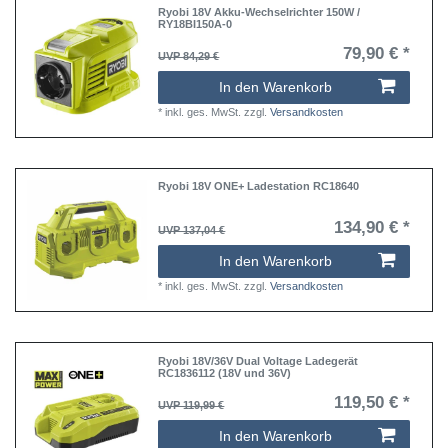
Ryobi 18V Akku-Wechselrichter 150W /
RY18BI150A-0
79,90 € *
UVP 84,29 €
In den Warenkorb
*
inkl. ges. MwSt.
zzgl.
Versandkosten
Ryobi 18V ONE+ Ladestation RC18640
134,90 € *
UVP 137,04 €
In den Warenkorb
*
inkl. ges. MwSt.
zzgl.
Versandkosten
Ryobi 18V/36V Dual Voltage Ladegerät
RC1836112 (18V und 36V)
119,50 € *
UVP 119,99 €
In den Warenkorb