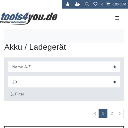
0
0,00 EUR
☰
Akku / Ladegerät
Filter
1
2