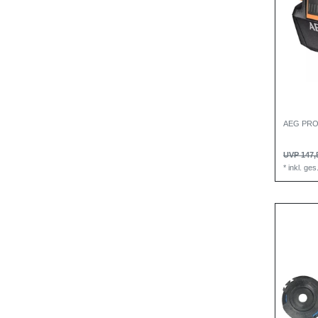
AEG PRO L
UVP 147,
*
inkl. ge