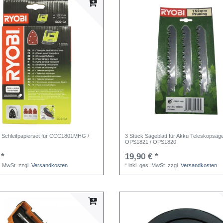
es Schleifpapierset für CCC1801MHG /
3 Stück Sägeblatt für Akku Teleskopsäg
OPS1821 / OPS1820
 *
19,90 € *
s. MwSt.
zzgl.
Versandkosten
*
inkl. ges. MwSt.
zzgl.
Versandkosten