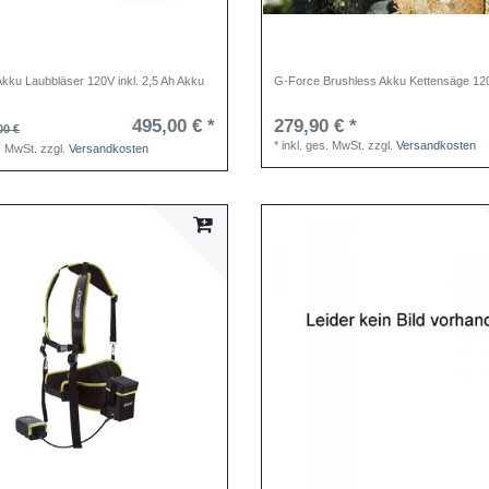
kku Laubbläser 120V inkl. 2,5 Ah Akku
G-Force Brushless Akku Kettensäge 12
495,00 € *
279,90 € *
00 €
*
inkl. ges. MwSt.
zzgl.
Versandkosten
s. MwSt.
zzgl.
Versandkosten