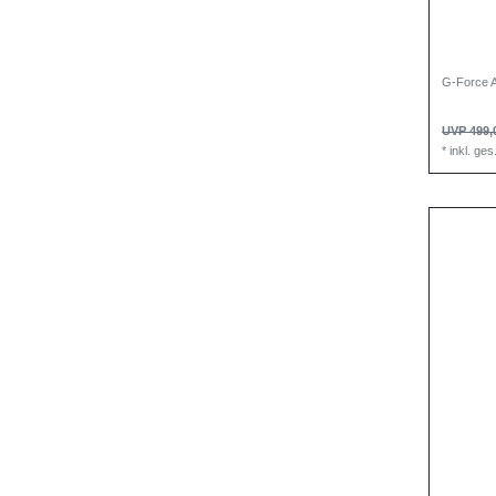
G-Force A
UVP 499,
*
inkl. ge