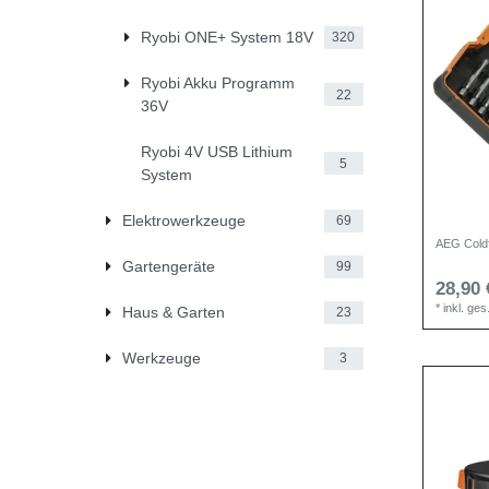
Ryobi ONE+ System 18V
320
Ryobi Akku Programm
22
36V
Ryobi 4V USB Lithium
5
System
Elektrowerkzeuge
69
AEG Coldfi
Gartengeräte
99
28,90 
*
inkl. ge
Haus & Garten
23
Werkzeuge
3