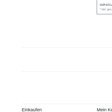
UVP 677,
*
inkl. ge
Einkaufen
Mein K