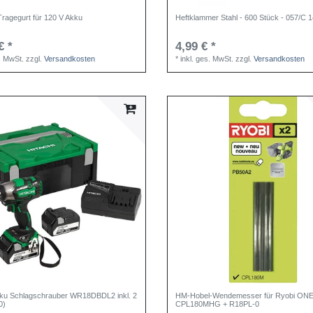
ragegurt für 120 V Akku
Heftklammer Stahl - 600 Stück - 057/C
€ *
4,99 € *
s. MwSt.
zzgl.
Versandkosten
*
inkl. ges. MwSt.
zzgl.
Versandkosten
kku Schlagschrauber WR18DBDL2 inkl. 2
HM-Hobel-Wendemesser für Ryobi ONE
0)
CPL180MHG + R18PL-0