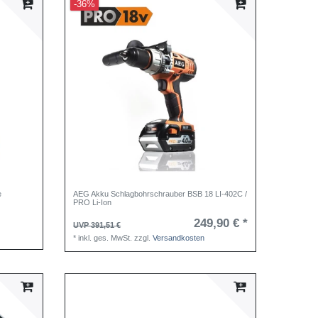
-36%
e
AEG Akku Schlagbohrschrauber BSB 18 LI-402C /
PRO Li-Ion
249,90 € *
UVP 391,51 €
*
inkl. ges. MwSt.
zzgl.
Versandkosten