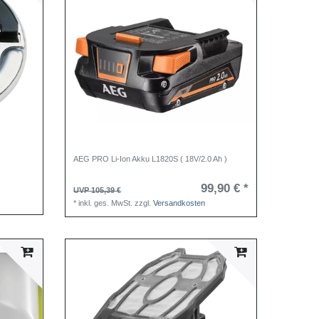
AEG PRO Li-Ion Akku L1820S ( 18V/2.0 Ah )
99,90 € *
UVP 105,39 €
*
inkl. ges. MwSt.
zzgl.
Versandkosten