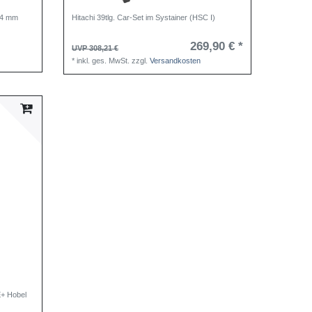
 14 mm
Hitachi 39tlg. Car-Set im Systainer (HSC I)
269,90 € *
UVP 308,21 €
*
inkl. ges. MwSt.
zzgl.
Versandkosten
+ Hobel