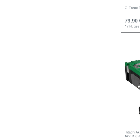
G-Force T
79,90 
*
inkl. ge
Hitachi A
Akkus (5.