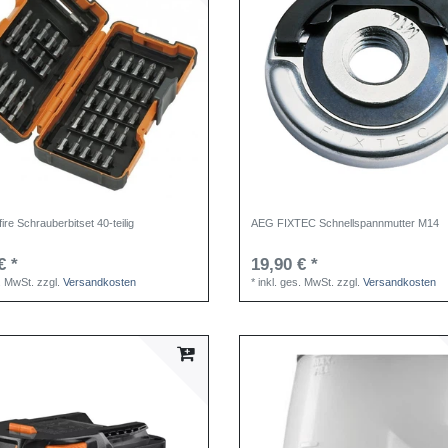
re Schrauberbitset 40-teilig
AEG FIXTEC Schnellspannmutter M14
€ *
19,90 € *
s. MwSt.
zzgl.
Versandkosten
*
inkl. ges. MwSt.
zzgl.
Versandkosten