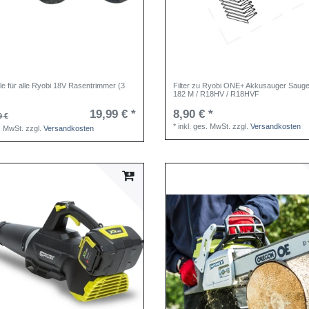
e für alle Ryobi 18V Rasentrimmer (3
Filter zu Ryobi ONE+ Akkusauger Saug
182 M / R18HV / R18HVF
19,99 € *
8,90 € *
9 €
*
inkl. ges. MwSt.
zzgl.
Versandkosten
s. MwSt.
zzgl.
Versandkosten