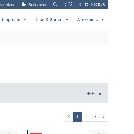
Anmelden
Registrieren
0
0
0,00 EUR
rtengeräte
Haus & Garten
Werkzeuge
Filter
1
2
3