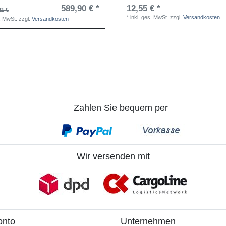
589,90 € *
12,55 € *
11 €
*
inkl. ges. MwSt.
zzgl.
Versandkosten
s. MwSt.
zzgl.
Versandkosten
Zahlen Sie bequem per
Wir versenden mit
onto
Unternehmen