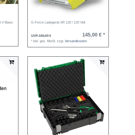
0 V Basic
G-Force Ladegerät XR 120 / 120 Volt
145,00 € *
UVP 169,00 €
*
inkl. ges. MwSt.
zzgl.
Versandkosten