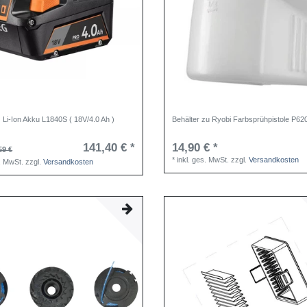
i-Ion Akku L1840S ( 18V/4.0 Ah )
Behälter zu Ryobi Farbsprühpistole P62
141,40 € *
14,90 € *
59 €
*
inkl. ges. MwSt.
zzgl.
Versandkosten
s. MwSt.
zzgl.
Versandkosten