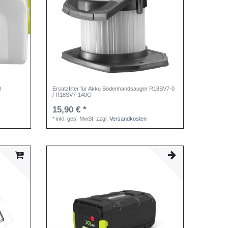
0
Ersatzfilter für Akku Bodenhandsauger R18SV7-0
/ R18SV7-140G
15,90 € *
*
inkl. ges. MwSt.
zzgl.
Versandkosten