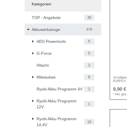
Kategorien
TOP - Angebote
30
Akkuwerkzeuge
379
AEG Powertools
5
G-Force
5
Hitachi
2
Milwaukee
8
10-teilig
R18PS-0
9,90 €
Ryobi Akku Programm 4V
1
*
inkl. ge
Ryobi Akku Programm
1
12V
Ryobi Akku Programm
10
14,4V