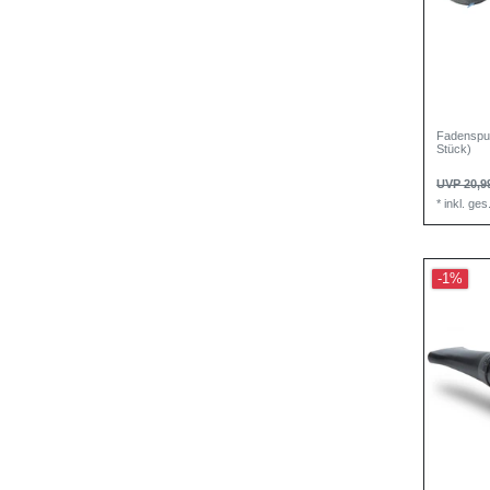
Fadenspul
Stück)
UVP 20,9
*
inkl. ge
-1%