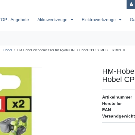
TOP - Angebote
Akkuwerkzeuge
Elektrowerkzeuge
Ga
Hobel
HM-Hobel-Wendemesser für Ryobi ONE+ Hobel CPL180MHG + R18PL-0
HM-Hobel
Hobel C
Artikelnummer
Hersteller
EAN
Versandgewicht