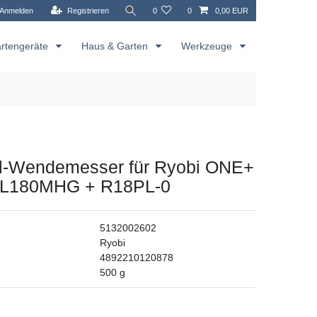
Anmelden
Registrieren
0
0
0,00 EUR
rtengeräte
Haus & Garten
Werkzeuge
-Wendemesser für Ryobi ONE+
PL180MHG + R18PL-0
5132002602
Ryobi
4892210120878
500
g