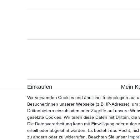
Einkaufen
Mein K
> Zahlungsarten
> Registr
Wir verwenden Cookies und ähnliche Technologien auf 
> Versandarten & -kosten
> Login
Besucher:innen unserer Webseite (z.B. IP-Adresse), um z
> Widerrufsrecht / Widerruf erklären
Drittanbietern einzubinden oder Zugriffe auf unsere Webs
> Hilfe
gesetzte Cookies. Wir teilen diese Daten mit Dritten, die
> Information zur Batterieentsorgung
Die Datenverarbeitung kann mit Einwilligung oder aufgru
> Altölverordnung
erteilt oder abgelehnt werden. Es besteht das Recht, nich
zu ändern oder zu widerrufen. Beachten Sie unser
Impr