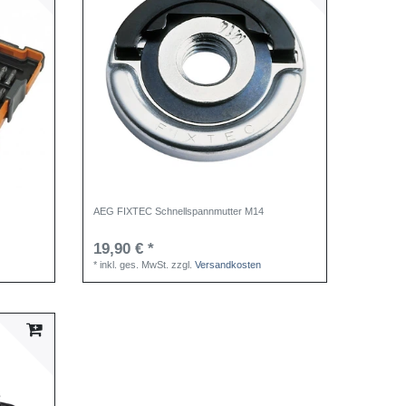
AEG FIXTEC Schnellspannmutter M14
19,90 € *
*
inkl. ges. MwSt.
zzgl.
Versandkosten