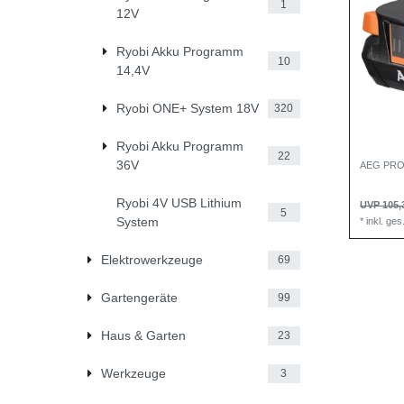
1
12V
Ryobi Akku Programm
10
14,4V
Ryobi ONE+ System 18V
320
Ryobi Akku Programm
22
36V
AEG PRO L
Ryobi 4V USB Lithium
UVP 105,
5
System
*
inkl. ge
Elektrowerkzeuge
69
Gartengeräte
99
Haus & Garten
23
Werkzeuge
3