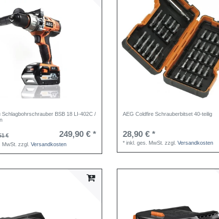
 Schlagbohrschrauber BSB 18 LI-402C /
AEG Coldfire Schrauberbitset 40-teilig
n
249,90 € *
28,90 € *
51 €
*
inkl. ges. MwSt.
zzgl.
Versandkosten
s. MwSt.
zzgl.
Versandkosten