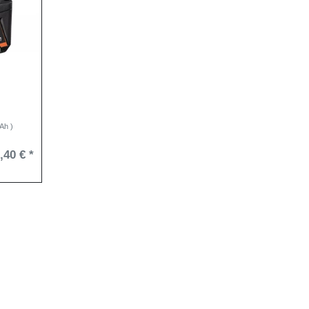
Ah )
,40 € *