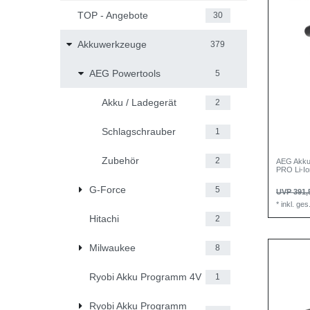
TOP - Angebote
30
Akkuwerkzeuge
379
AEG Powertools
5
Akku / Ladegerät
2
Schlagschrauber
1
Zubehör
2
AEG Akku
PRO Li-Io
G-Force
5
UVP 391,
*
inkl. ge
Hitachi
2
Milwaukee
8
Ryobi Akku Programm 4V
1
Ryobi Akku Programm