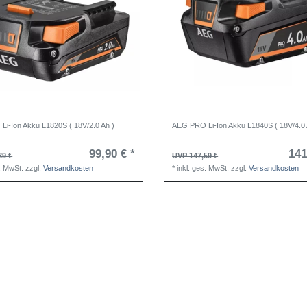
i-Ion Akku L1820S ( 18V/2.0 Ah )
AEG PRO Li-Ion Akku L1840S ( 18V/4.0 
99,90 € *
141
39 €
UVP 147,59 €
s. MwSt.
zzgl.
Versandkosten
*
inkl. ges. MwSt.
zzgl.
Versandkosten