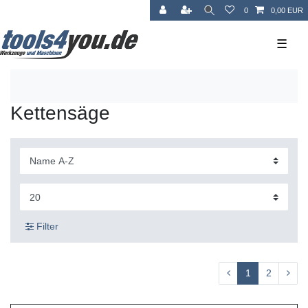
0
0,00 EUR
☰
Kettensäge
Filter
1
2