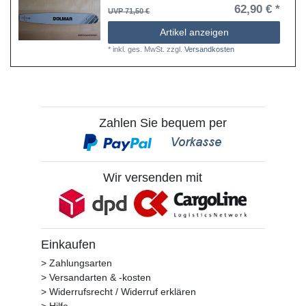
62,90 € *
UVP 71,50 €
Artikel anzeigen
*
inkl. ges. MwSt.
zzgl.
Versandkosten
Zahlen Sie bequem per
Wir versenden mit
Einkaufen
> Zahlungsarten
> Versandarten & -kosten
> Widerrufsrecht / Widerruf erklären