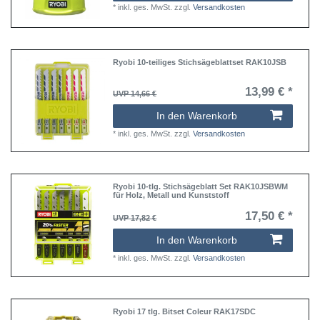
*
inkl. ges. MwSt.
zzgl.
Versandkosten
Ryobi 10-teiliges Stichsägeblattset RAK10JSB
13,99 € *
UVP 14,66 €
In den Warenkorb
*
inkl. ges. MwSt.
zzgl.
Versandkosten
Ryobi 10-tlg. Stichsägeblatt Set RAK10JSBWM
für Holz, Metall und Kunststoff
17,50 € *
UVP 17,82 €
In den Warenkorb
*
inkl. ges. MwSt.
zzgl.
Versandkosten
Ryobi 17 tlg. Bitset Coleur RAK17SDC