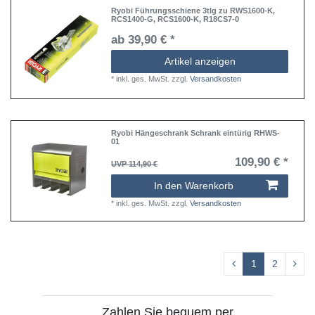
Ryobi Führungsschiene 3tlg zu RWS1600-K,
RCS1400-G, RCS1600-K, R18CS7-0
ab 39,90 € *
Artikel anzeigen
*
inkl. ges. MwSt.
zzgl.
Versandkosten
Ryobi Hängeschrank Schrank eintürig RHWS-
01
109,90 € *
UVP 114,90 €
In den Warenkorb
*
inkl. ges. MwSt.
zzgl.
Versandkosten
1
2
Zahlen Sie bequem per