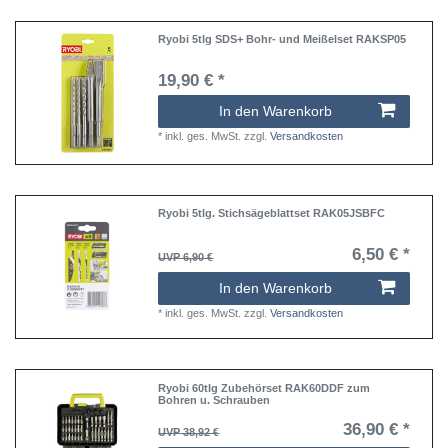
Ryobi 5tlg SDS+ Bohr- und Meißelset RAKSP05
19,90 € *
In den Warenkorb
*
inkl. ges. MwSt.
zzgl.
Versandkosten
Ryobi 5tlg. Stichsägeblattset RAK05JSBFC
6,50 € *
UVP 6,90 €
In den Warenkorb
*
inkl. ges. MwSt.
zzgl.
Versandkosten
Ryobi 60tlg Zubehörset RAK60DDF zum
Bohren u. Schrauben
36,90 € *
UVP 38,92 €