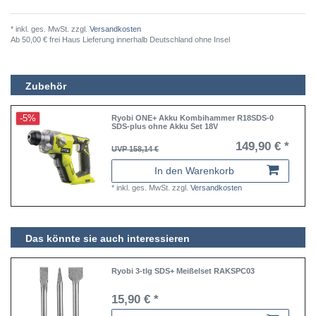
* inkl. ges. MwSt. zzgl.
Versandkosten
Ab 50,00 € frei Haus Lieferung innerhalb Deutschland ohne Insel
Zubehör
-5%
Ryobi ONE+ Akku Kombihammer R18SDS-0
SDS-plus ohne Akku Set 18V
149,90 € *
UVP 158,14 €
In den Warenkorb
*
inkl. ges. MwSt.
zzgl.
Versandkosten
Das könnte sie auch interessieren
Ryobi 3-tlg SDS+ Meißelset RAKSPC03
15,90 € *