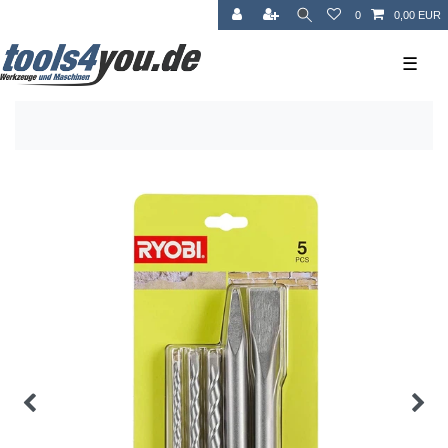
0
0,00 EUR
☰