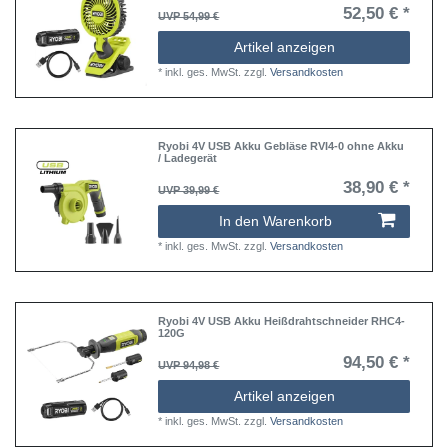
52,50 € *
UVP 54,99 €
Artikel anzeigen
*
inkl. ges. MwSt.
zzgl.
Versandkosten
Ryobi 4V USB Akku Gebläse RVI4-0 ohne Akku
/ Ladegerät
38,90 € *
UVP 39,99 €
In den Warenkorb
*
inkl. ges. MwSt.
zzgl.
Versandkosten
Ryobi 4V USB Akku Heißdrahtschneider RHC4-
120G
94,50 € *
UVP 94,98 €
Artikel anzeigen
*
inkl. ges. MwSt.
zzgl.
Versandkosten