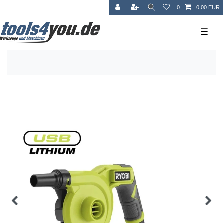
0
0,00 EUR
☰