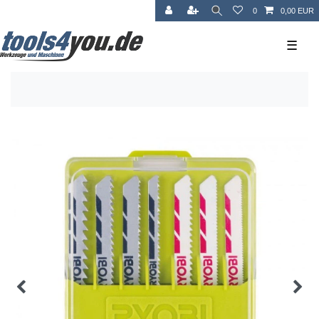
0
0,00 EUR
☰