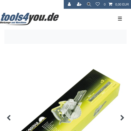
0
0,00 EUR
☰