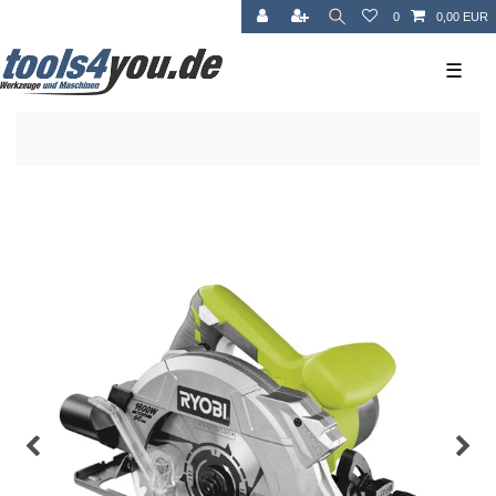
0
0,00 EUR
☰