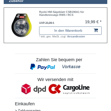
Zubehör
Ryobi HM-Sägeblatt CSB190A1 für
Handkreissäge RWS / RCS
19,99 € *
UVP 20,99 €
In den Warenkorb
*
inkl. ges. MwSt.
zzgl.
Versandkosten
Zahlen Sie bequem per
Wir versenden mit
Einkaufen
> Zahlungsarten