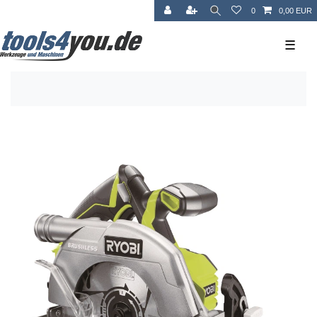
0
0,00 EUR
☰