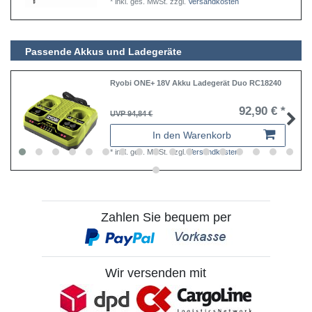
*
inkl. ges. MwSt.
zzgl.
Versandkosten
Passende Akkus und Ladegeräte
Ryobi ONE+ 18V Akku Ladegerät Duo RC18240
92,90 € *
UVP 94,84 €
In den Warenkorb
*
inkl. ges. MwSt.
zzgl.
Versandkosten
Zahlen Sie bequem per
Wir versenden mit