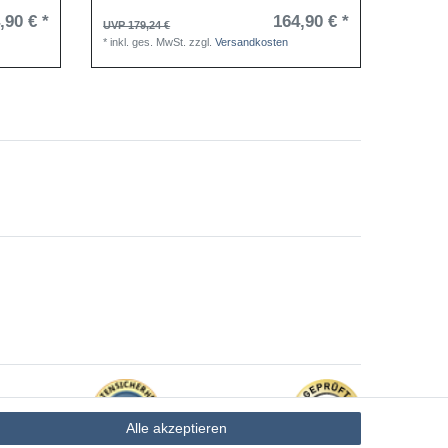
,90 € *
164,90 € *
209,9
UVP 179,24 €
*
inkl. g
*
inkl. ges. MwSt.
zzgl.
Versandkosten
Alle akzeptieren