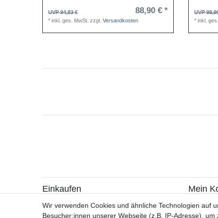
88,90 € *
UVP 94,83 €
UVP 99,9
*
inkl. ges. MwSt.
zzgl.
Versandkosten
*
inkl. ge
Einkaufen
Mein K
> Zahlungsarten
> Registr
Wir verwenden Cookies und ähnliche Technologien auf 
> Versandarten & -kosten
> Login
Besucher:innen unserer Webseite (z.B. IP-Adresse), um z