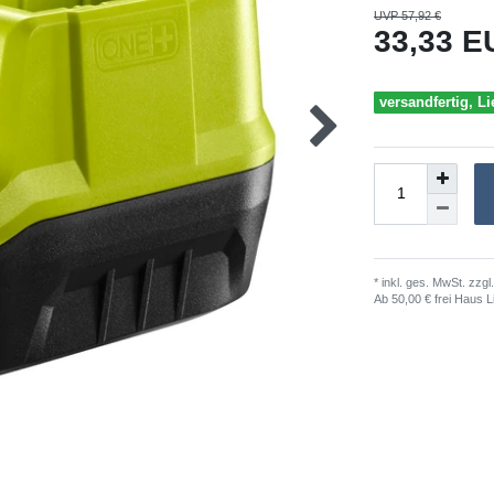
UVP 57,92 €
33,33 
versandfertig, Li
* inkl. ges. MwSt. zzgl.
Ab 50,00 € frei Haus L