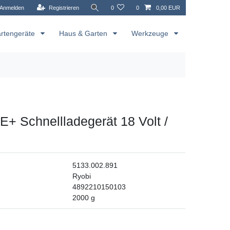
Anmelden
Registrieren
0
0
0,00 EUR
rtengeräte
Haus & Garten
Werkzeuge
+ Schnellladegerät 18 Volt /
5133.002.891
Ryobi
4892210150103
2000
g