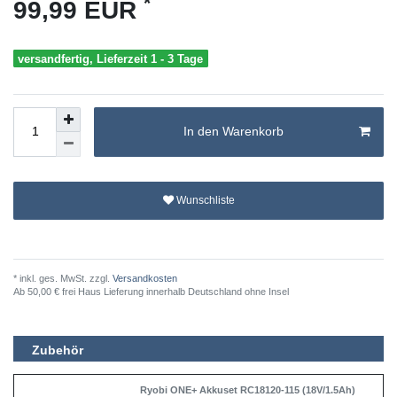
*
99,99 EUR
versandfertig, Lieferzeit 1 - 3 Tage
In den Warenkorb
Wunschliste
* inkl. ges. MwSt. zzgl.
Versandkosten
Ab 50,00 € frei Haus Lieferung innerhalb Deutschland ohne Insel
Zubehör
Ryobi ONE+ Akkuset RC18120-115 (18V/1.5Ah)