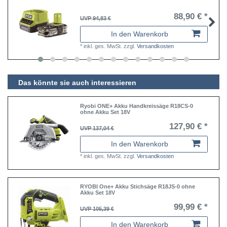
88,90 € *
UVP 94,83 €
In den Warenkorb
*
inkl. ges. MwSt.
zzgl.
Versandkosten
Das könnte sie auch interessieren
Ryobi ONE+ Akku Handkreissäge R18CS-0
ohne Akku Set 18V
127,90 € *
UVP 137,04 €
In den Warenkorb
*
inkl. ges. MwSt.
zzgl.
Versandkosten
RYOBI One+ Akku Stichsäge R18JS-0 ohne
Akku Set 18V
99,99 € *
UVP 105,39 €
In den Warenkorb