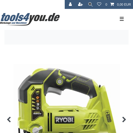
0
0,00 EUR
☰