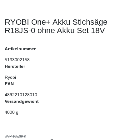
RYOBI One+ Akku Stichsäge
R18JS-0 ohne Akku Set 18V
Artikelnummer
5133002158
Hersteller
Ryobi
EAN
4892210128010
Versandgewicht
4000
g
UVP 105,39 €