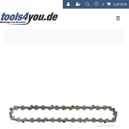
0
0,00 EUR
☰