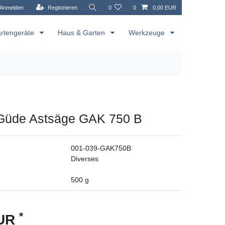
Anmelden
Registrieren
0
0
0,00 EUR
rtengeräte
Haus & Garten
Werkzeuge
 Güde Astsäge GAK 750 B
001-039-GAK750B
Diverses
500
g
*
EUR