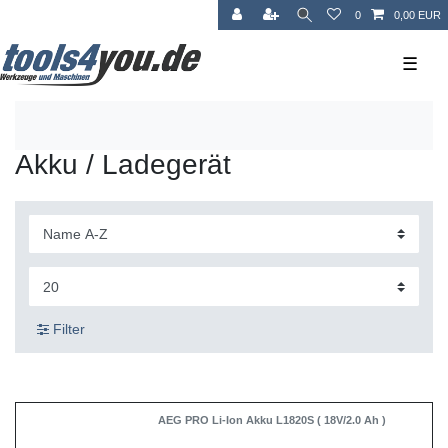
0
0,00 EUR
☰
Akku / Ladegerät
Filter
AEG PRO Li-Ion Akku L1820S ( 18V/2.0 Ah )