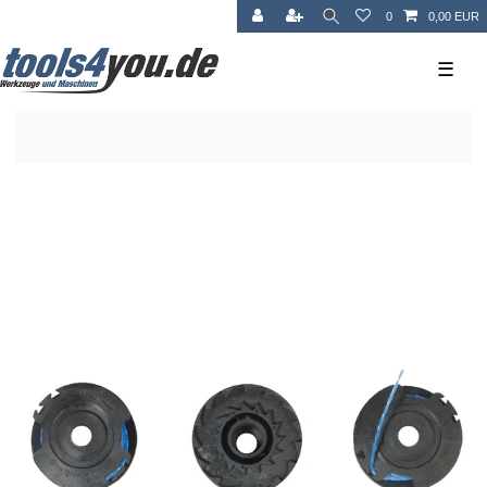
0
0,00 EUR
☰