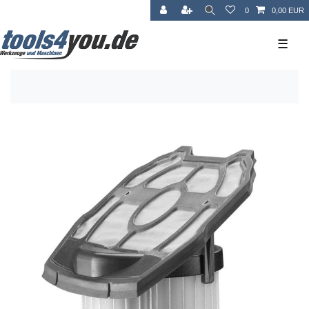
0
0,00 EUR
☰