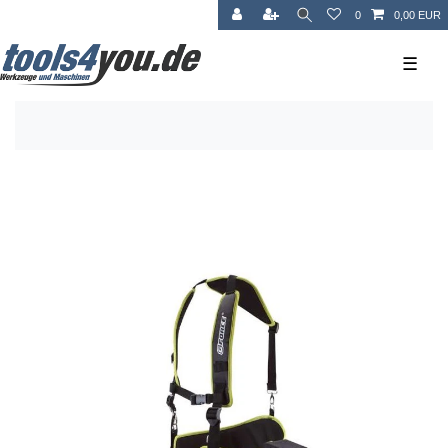
0
0,00 EUR
☰