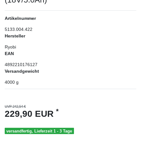
Artikelnummer
5133.004.422
Hersteller
Ryobi
EAN
4892210176127
Versandgewicht
4000
g
UVP 242,54 €
*
229,90 EUR
versandfertig, Lieferzeit 1 - 3 Tage