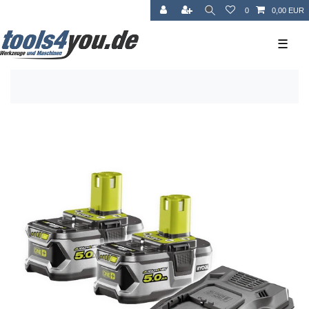
0
0,00 EUR
☰