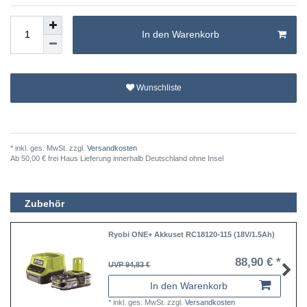
In den Warenkorb
Wunschliste
* inkl. ges. MwSt. zzgl.
Versandkosten
Ab 50,00 € frei Haus Lieferung innerhalb Deutschland ohne Insel
Zubehör
Ryobi ONE+ Akkuset RC18120-115 (18V/1.5Ah)
88,90 € *
UVP 94,83 €
In den Warenkorb
*
inkl. ges. MwSt.
zzgl.
Versandkosten