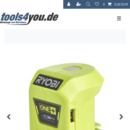
0
0,00 EUR
☰