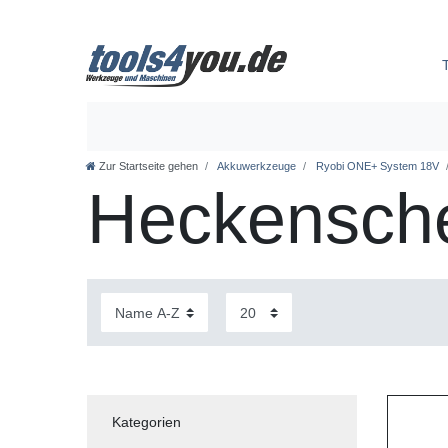
Zur Startseite gehen
Akkuwerkzeuge
Ryobi ONE+ System 18V
Heckensch
Kategorien