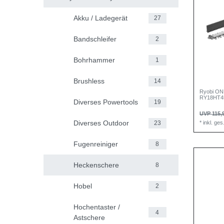
Akku / Ladegerät
27
Bandschleifer
2
Bohrhammer
1
Brushless
14
Ryobi ON
RY18HT4
Diverses Powertools
19
UVP 115,
Diverses Outdoor
*
inkl. ge
23
Fugenreiniger
8
Heckenschere
8
Hobel
2
Hochentaster /
4
Astschere