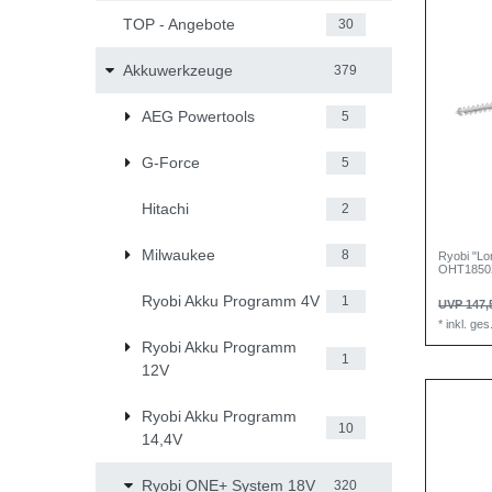
TOP - Angebote
30
Akkuwerkzeuge
379
AEG Powertools
5
G-Force
5
Hitachi
2
Milwaukee
8
Ryobi "L
OHT1850
Ryobi Akku Programm 4V
1
UVP 147,
*
inkl. ge
Ryobi Akku Programm
1
12V
Ryobi Akku Programm
10
14,4V
Ryobi ONE+ System 18V
320