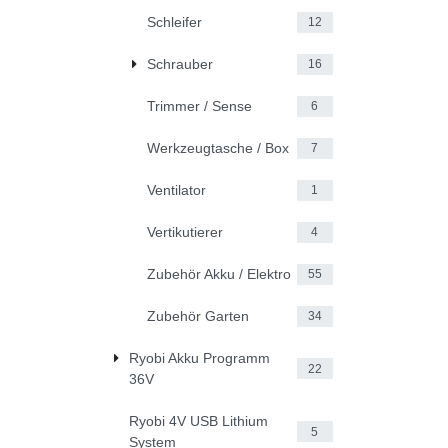
Schleifer
12
Schrauber
16
Trimmer / Sense
6
Werkzeugtasche / Box
7
Ventilator
1
Vertikutierer
4
Zubehör Akku / Elektro
55
Zubehör Garten
34
Ryobi Akku Programm
22
36V
Ryobi 4V USB Lithium
5
System