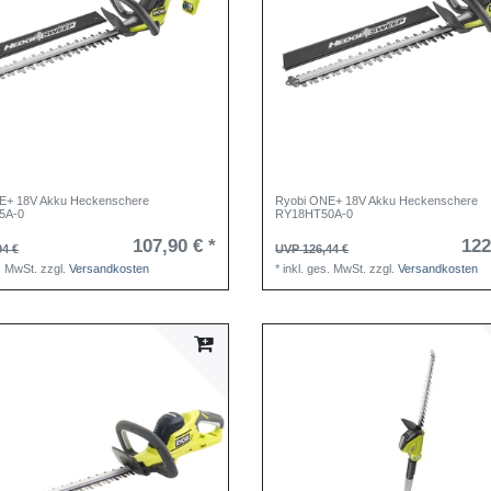
E+ 18V Akku Heckenschere
Ryobi ONE+ 18V Akku Heckenschere
5A-0
RY18HT50A-0
107,90 € *
122
94 €
UVP 126,44 €
s. MwSt.
zzgl.
Versandkosten
*
inkl. ges. MwSt.
zzgl.
Versandkosten