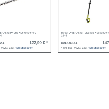
E+ Akku Hybrid Heckenschere
Ryobi ONE+ Akku Teleskop Heckensch
0H
1845
122,90 € *
147
90 €
UVP 158,14 €
s. MwSt.
zzgl.
Versandkosten
*
inkl. ges. MwSt.
zzgl.
Versandkosten