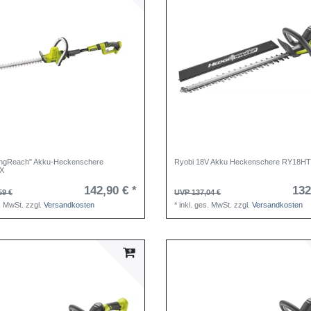
ongReach" Akku-Heckenschere
Ryobi 18V Akku Heckenschere RY18H
X
142,90 € *
132
59 €
UVP 137,04 €
s. MwSt.
zzgl.
Versandkosten
*
inkl. ges. MwSt.
zzgl.
Versandkosten