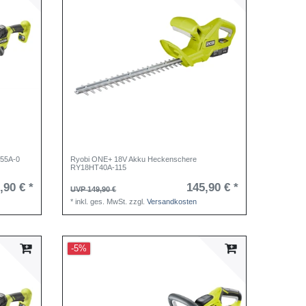
T55A-0
Ryobi ONE+ 18V Akku Heckenschere
RY18HT40A-115
,90 € *
145,90 € *
UVP 149,90 €
*
inkl. ges. MwSt.
zzgl.
Versandkosten
-5%