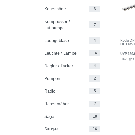
Kettensäge
3
Kompressor /
7
Luftpumpe
Laubgebläse
4
Ryobi ON
OHT185
Leuchte / Lampe
16
UVP 129,
*
inkl. ge
Nagler / Tacker
4
Pumpen
2
Radio
5
Rasenmäher
2
Säge
18
Sauger
16