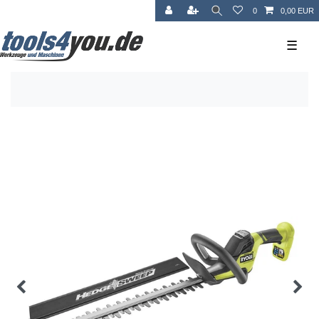
0
0,00 EUR
☰