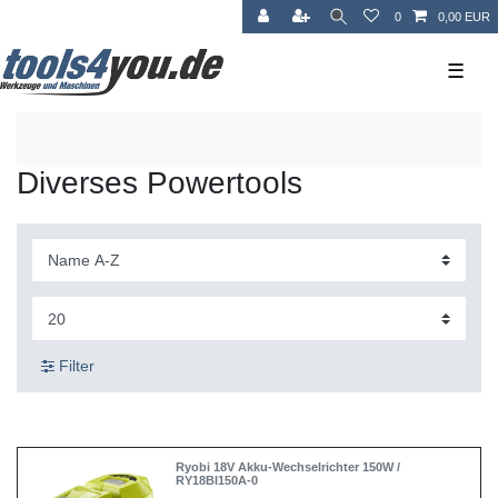
0
0,00 EUR
☰
Diverses Powertools
Filter
Ryobi 18V Akku-Wechselrichter 150W /
RY18BI150A-0