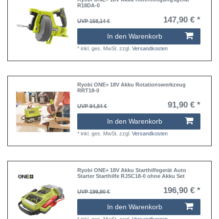
R18DA-0
147,90 € *
UVP 158,14 €
In den Warenkorb
*
inkl. ges. MwSt.
zzgl.
Versandkosten
Ryobi ONE+ 18V Akku Rotationswerkzeug
RRT18-0
91,90 € *
UVP 94,84 €
In den Warenkorb
*
inkl. ges. MwSt.
zzgl.
Versandkosten
Ryobi ONE+ 18V Akku Starthilfegerät Auto
Starter Starthilfe RJSC18-0 ohne Akku Set
196,90 € *
UVP 199,90 €
In den Warenkorb
*
inkl. ges. MwSt.
zzgl.
Versandkosten