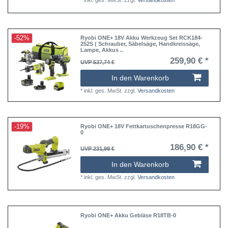
-52%
Ryobi ONE+ 18V Akku Werkzeug Set RCK184-
252S ( Schrauber, Säbelsäge, Handkreissäge,
Lampe, Akkus ..
259,90 € *
UVP 537,74 €
In den Warenkorb
*
inkl. ges. MwSt.
zzgl.
Versandkosten
-19%
Ryobi ONE+ 18V Fettkartuschenpresse R18GG-
0
186,90 € *
UVP 231,99 €
In den Warenkorb
*
inkl. ges. MwSt.
zzgl.
Versandkosten
Ryobi ONE+ Akku Gebläse R18TB-0