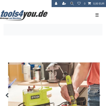
0
0,00 EUR
☰