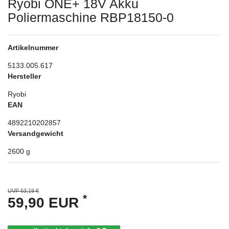
Ryobi ONE+ 18V Akku
Poliermaschine RBP18150-0
Artikelnummer
5133.005.617
Hersteller
Ryobi
EAN
4892210202857
Versandgewicht
2600
g
UVP 63,19 €
*
59,90 EUR