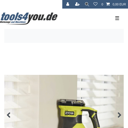
0
0,00 EUR
☰