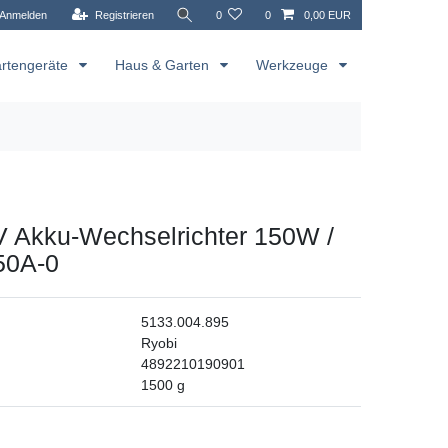
Anmelden
Registrieren
0
0
0,00 EUR
rtengeräte
Haus & Garten
Werkzeuge
V Akku-Wechselrichter 150W /
50A-0
5133.004.895
Ryobi
4892210190901
1500
g