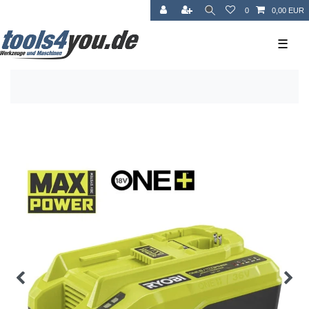
0
0,00 EUR
☰