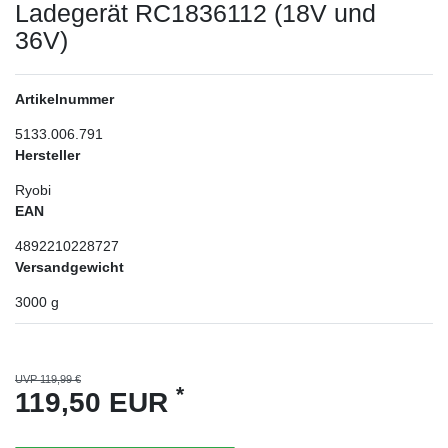
Ladegerät RC1836112 (18V und
36V)
Artikelnummer
5133.006.791
Hersteller
Ryobi
EAN
4892210228727
Versandgewicht
3000
g
UVP 119,99 €
*
119,50 EUR