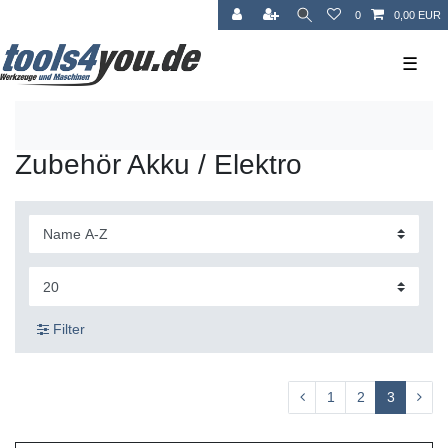
0
0,00 EUR
☰
Zubehör Akku / Elektro
Filter
1
2
3