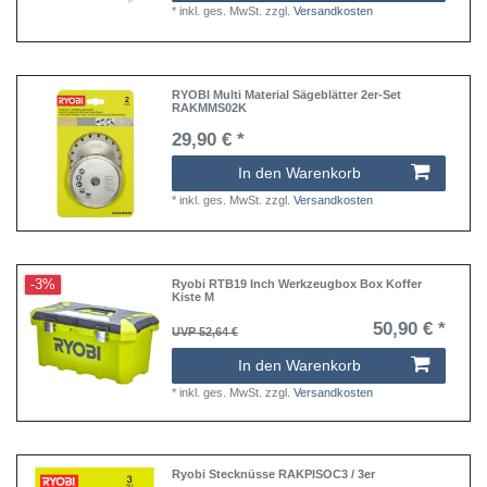
*
inkl. ges. MwSt.
zzgl.
Versandkosten
RYOBI Multi Material Sägeblätter 2er-Set
RAKMMS02K
29,90 € *
In den Warenkorb
*
inkl. ges. MwSt.
zzgl.
Versandkosten
-3%
Ryobi RTB19 Inch Werkzeugbox Box Koffer
Kiste M
50,90 € *
UVP 52,64 €
In den Warenkorb
*
inkl. ges. MwSt.
zzgl.
Versandkosten
Ryobi Stecknüsse RAKPISOC3 / 3er