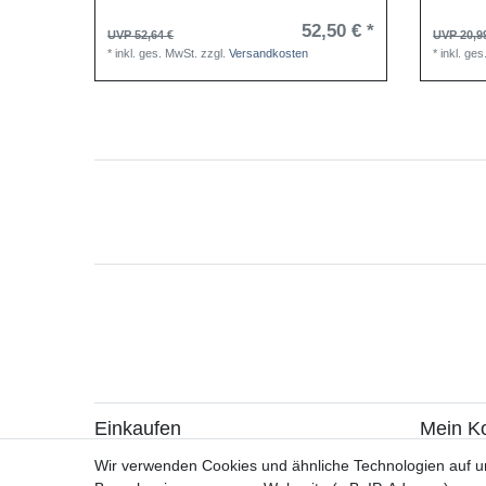
52,50 € *
UVP 52,64 €
UVP 20,9
*
inkl. ges. MwSt.
zzgl.
Versandkosten
*
inkl. ge
Einkaufen
Mein K
> Zahlungsarten
> Registr
Wir verwenden Cookies und ähnliche Technologien auf 
> Versandarten & -kosten
> Login