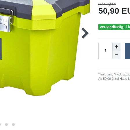
UVP 52,64 €
50,90 
versandfertig, Li
* inkl. ges. MwSt. zzgl.
Ab 50,00 € frei Haus L