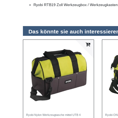
Ryobi RTB19 Zoll Werkzeugbox / Werkzeugkasten 
Das könnte sie auch interessiere
Ryobi Nylon Werkzeugtasche mittel UTB 4
Ryobi ON