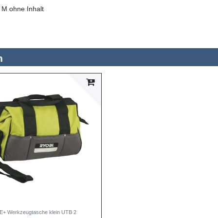
M ohne Inhalt
n
E+ Werkzeugtasche klein UTB 2