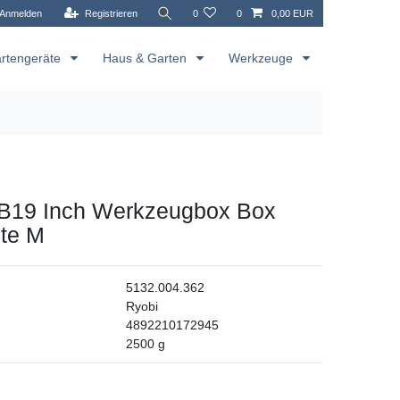
Anmelden
Registrieren
0
0
0,00 EUR
rtengeräte
Haus & Garten
Werkzeuge
B19 Inch Werkzeugbox Box
ste M
5132.004.362
Ryobi
4892210172945
2500
g