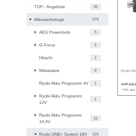
TOP - Angebote
30
Akkuwerkzeuge
379
AEG Powertools
5
G-Force
5
Hitachi
2
Milwaukee
8
Ryobi ON
Ryobi Akku Programm 4V
1
UVP 115,
*
inkl. ge
Ryobi Akku Programm
1
12V
Ryobi Akku Programm
10
14,4V
Ryobi ONE+ System 18V
320