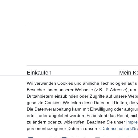
Einkaufen
Mein K
> Zahlungsarten
> Registr
Wir verwenden Cookies und ähnliche Technologien auf 
> Versandarten & -kosten
> Login
Besucher:innen unserer Webseite (z.B. IP-Adresse), um z
> Widerrufsrecht / Widerruf erklären
Drittanbietern einzubinden oder Zugriffe auf unsere Webs
> Hilfe
gesetzte Cookies. Wir teilen diese Daten mit Dritten, die
> Information zur Batterieentsorgung
Die Datenverarbeitung kann mit Einwilligung oder aufgru
> Altölverordnung
erteilt oder abgelehnt werden. Es besteht das Recht, nich
zu ändern oder zu widerrufen. Beachten Sie unser
Impr
personenbezogener Daten in unserer
Daten­schutz­erklä