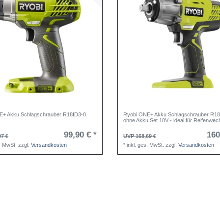
E+ Akku Schlagschrauber R18ID3-0
Ryobi ONE+ Akku Schlagschrauber R1
ohne Akku Set 18V - ideal für Reifenwec
99,90 € *
160
97 €
UVP 168,69 €
s. MwSt.
zzgl.
Versandkosten
*
inkl. ges. MwSt.
zzgl.
Versandkosten