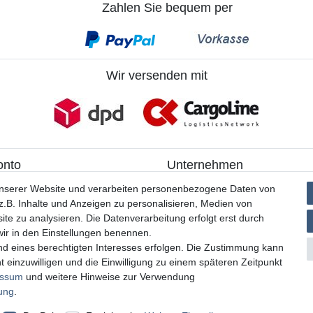
Zahlen Sie bequem per
Wir versenden mit
onto
Unternehmen
ieren
> Kontakt
unserer Website und verarbeiten personenbezogene Daten von
> Datenschutzerklärung
.B. Inhalte und Anzeigen zu personalisieren, Medien von
> AGB
ite zu analysieren. Die Datenverarbeitung erfolgt erst durch
> Impressum
 wir in den Einstellungen benennen.
nd eines berechtigten Interesses erfolgen. Die Zustimmung kann
t einzuwilligen und die Einwilligung zu einem späteren Zeitpunkt
essum
und weitere Hinweise zur Verwendung
MATHES Werkzeuge und Maschinen
rung
.
© Copyright 2026 | Alle Rechte vorbehalten.