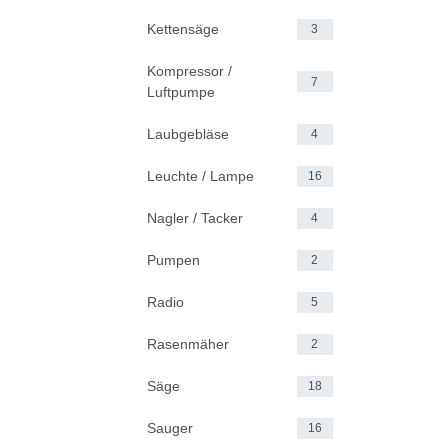
Kettensäge
3
Kompressor /
7
Luftpumpe
Laubgebläse
4
Leuchte / Lampe
16
Nagler / Tacker
4
Pumpen
2
Radio
5
Rasenmäher
2
Säge
18
Sauger
16