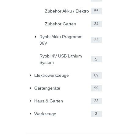
Zubehör Akku / Elektro
55
Zubehör Garten
34
Ryobi Akku Programm
22
36V
Ryobi 4V USB Lithium
5
System
Elektrowerkzeuge
69
Gartengeräte
99
Haus & Garten
23
Werkzeuge
3