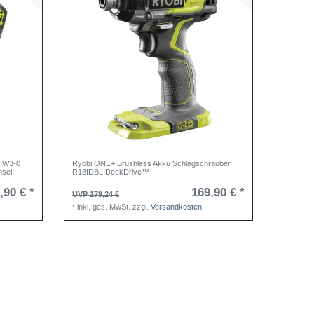
8IW3-0
Ryobi ONE+ Brushless Akku Schlagschrauber
hsel
R18IDBL DeckDrive™
,90 € *
169,90 € *
UVP 179,24 €
*
inkl. ges. MwSt.
zzgl.
Versandkosten