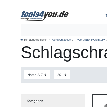
Zur Startseite gehen
Akkuwerkzeuge
Ryobi ONE+ System 18V
Schlagschr
Kategorien