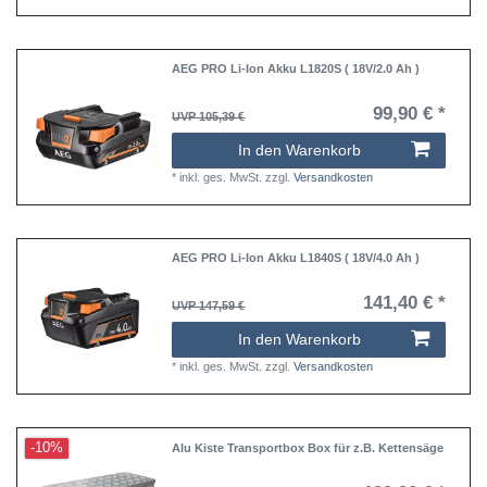
AEG PRO Li-Ion Akku L1820S ( 18V/2.0 Ah )
99,90 € *
UVP 105,39 €
In den Warenkorb
*
inkl. ges. MwSt.
zzgl.
Versandkosten
AEG PRO Li-Ion Akku L1840S ( 18V/4.0 Ah )
141,40 € *
UVP 147,59 €
In den Warenkorb
*
inkl. ges. MwSt.
zzgl.
Versandkosten
-10%
Alu Kiste Transportbox Box für z.B. Kettensäge