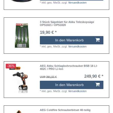
*
inkl. ges. MwSt.
zzgl.
Versandkosten
3 Stück Sägeblatt für Akku Teleskopsäge
OPS1821 / OPS1820
19,90 € *
In den Warenkorb
*
inkl. ges. MwSt.
zzgl.
Versandkosten
-36%
AEG Akku Schlagbohrschrauber BSB 18 LI-
402C / PRO Li-Ion
249,90 € *
UVP 391,51 €
In den Warenkorb
*
inkl. ges. MwSt.
zzgl.
Versandkosten
AEG Coldfire Schrauberbitset 40-teilig