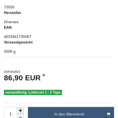
73505
Hersteller
Diverses
EAN
4033461735057
Versandgewicht
5500
g
UVP 94,95 €
*
86,90 EUR
versandfertig, Lieferzeit 1 - 3 Tage
In den Warenkorb