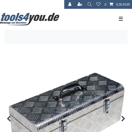
0
0,00 EUR
☰