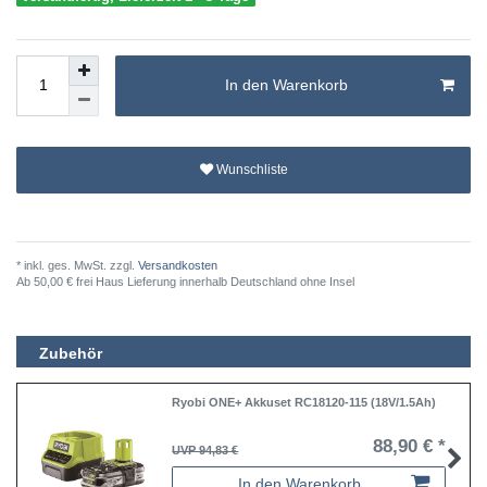
In den Warenkorb
Wunschliste
* inkl. ges. MwSt. zzgl.
Versandkosten
Ab 50,00 € frei Haus Lieferung innerhalb Deutschland ohne Insel
Zubehör
Ryobi ONE+ Akkuset RC18120-115 (18V/1.5Ah)
88,90 € *
UVP 94,83 €
In den Warenkorb