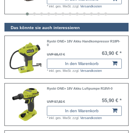
*
inkl. ges. MwSt.
zzgl.
Versandkosten
Das könnte sie auch interessieren
Ryobi ONE+ 18V Akku Handkompressor R18PI-
0
63,90 € *
UVP 68,47 €
In den Warenkorb
*
inkl. ges. MwSt.
zzgl.
Versandkosten
Ryobi ONE+ 18V Akku Luftpumpe R18VI-0
55,90 € *
UVP 57,92 €
In den Warenkorb
*
inkl. ges. MwSt.
zzgl.
Versandkosten