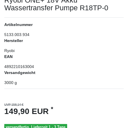
Wassertransfer Pumpe R18TP-0
Artikelnummer
5133.003.934
Hersteller
Ryobi
EAN
4892210163004
Versandgewicht
3000
g
UVP 158,14 €
*
149,90 EUR
versandfertig, Lieferzeit 1 - 3 Tage