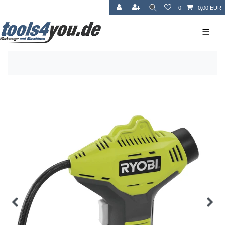
0
0,00 EUR
☰