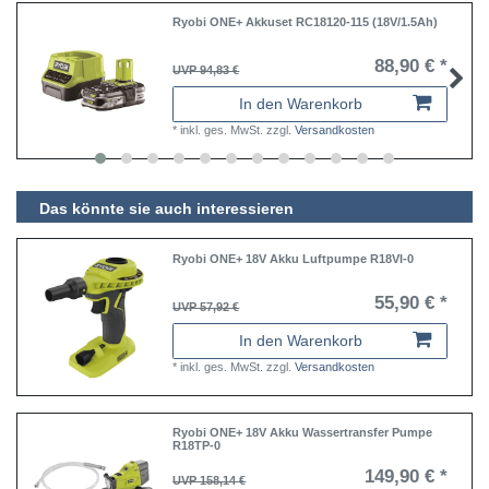
Ryobi ONE+ Akkuset RC18120-115 (18V/1.5Ah)
88,90 € *
UVP 94,83 €
In den Warenkorb
*
inkl. ges. MwSt.
zzgl.
Versandkosten
Das könnte sie auch interessieren
Ryobi ONE+ 18V Akku Luftpumpe R18VI-0
55,90 € *
UVP 57,92 €
In den Warenkorb
*
inkl. ges. MwSt.
zzgl.
Versandkosten
Ryobi ONE+ 18V Akku Wassertransfer Pumpe
R18TP-0
149,90 € *
UVP 158,14 €