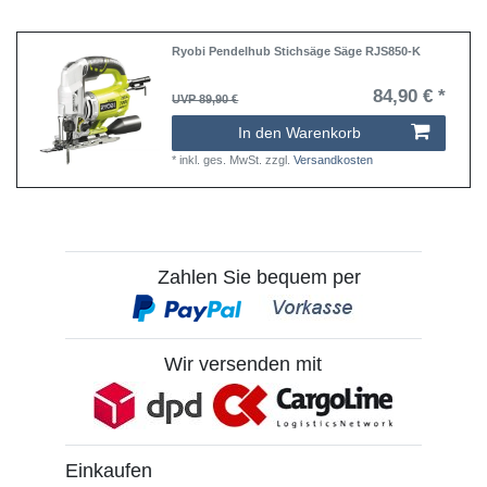
Ryobi Pendelhub Stichsäge Säge RJS850-K
84,90 € *
UVP 89,90 €
In den Warenkorb
*
inkl. ges. MwSt.
zzgl.
Versandkosten
Zahlen Sie bequem per
Wir versenden mit
Einkaufen