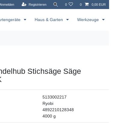
Anmelden
Registrieren
0
0
0,00 EUR
rtengeräte
Haus & Garten
Werkzeuge
ndelhub Stichsäge Säge
K
5133002217
Ryobi
4892210128348
4000
g