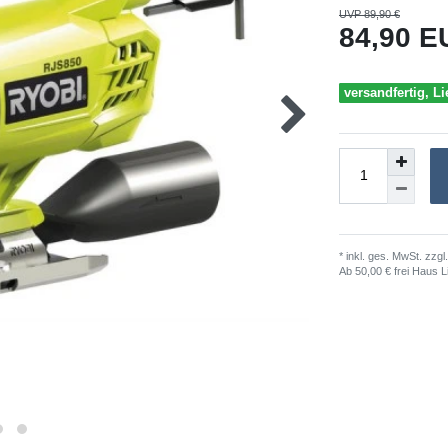
UVP 89,90 €
84,90 
versandfertig, Li
* inkl. ges. MwSt. zzgl.
Ab 50,00 € frei Haus L