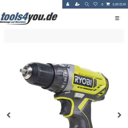
0
0,00 EUR
☰