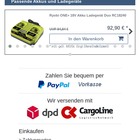
Passende Akkus und Ladegeräte
Ryobi ONE+ 18V Akku Ladegerät Duo RC18240
92,90 € *
UVP 94,84 €
In den Warenkorb
*
inkl. ges. MwSt.
zzgl.
Versandkosten
Zahlen Sie bequem per
Wir versenden mit
Einkaufen
> Zahlungsarten