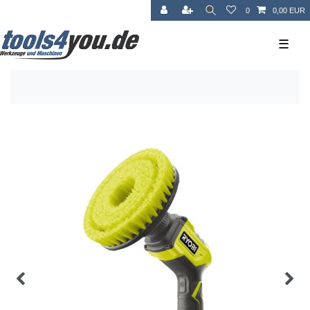
0
0,00 EUR
☰