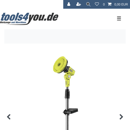
0
0,00 EUR
☰