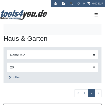
0
0,00 EUR
☰
Haus & Garten
Filter
1
2