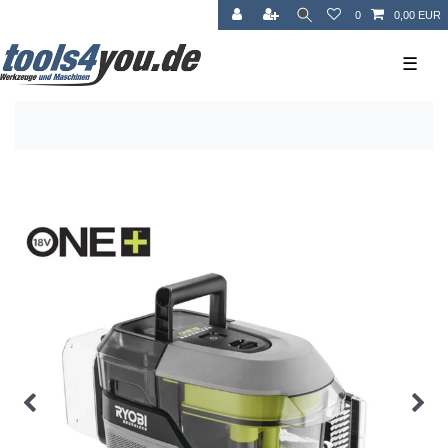
0
0,00 EUR
☰