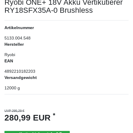
Ryobi ONE+ 18V Akku Vertikutierer
RY18SFX35A-0 Brushless
Artikelnummer
5133.004.548
Hersteller
Ryobi
EAN
4892210182203
Versandgewicht
12000
g
UVP 295,29 €
*
280,99 EUR