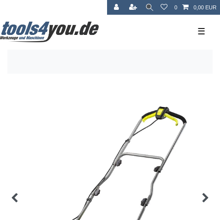
0
0,00 EUR
☰