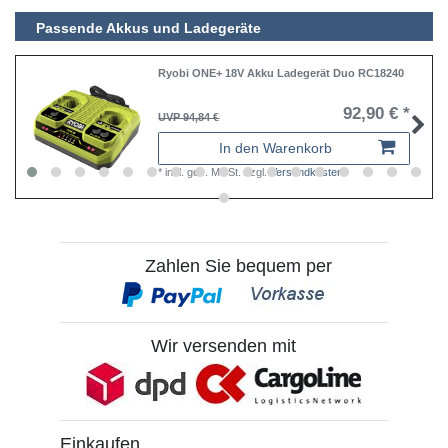
Passende Akkus und Ladegeräte
Ryobi ONE+ 18V Akku Ladegerät Duo RC18240
92,90 € *
UVP 94,84 €
In den Warenkorb
*
inkl. ges. MwSt.
zzgl.
Versandkosten
Zahlen Sie bequem per
Wir versenden mit
Einkaufen