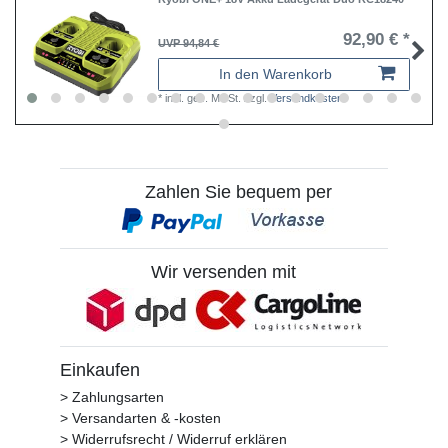
92,90 € *
UVP 94,84 €
In den Warenkorb
*
inkl. ges. MwSt.
zzgl.
Versandkosten
Zahlen Sie bequem per
Wir versenden mit
Einkaufen
> Zahlungsarten
> Versandarten & -kosten
> Widerrufsrecht / Widerruf erklären