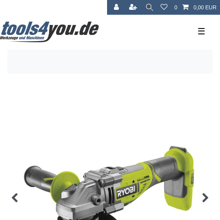
0
0,00 EUR
☰