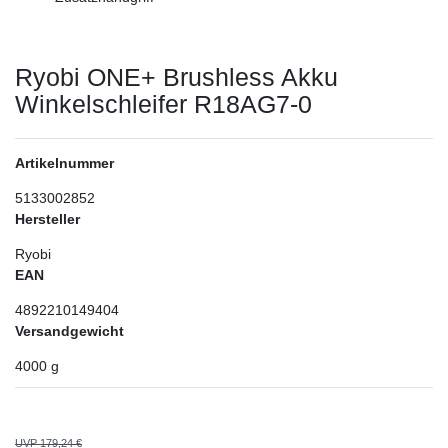
Ryobi ONE+ Brushless Akku
Winkelschleifer R18AG7-0
Artikelnummer
5133002852
Hersteller
Ryobi
EAN
4892210149404
Versandgewicht
4000
g
UVP 179,24 €