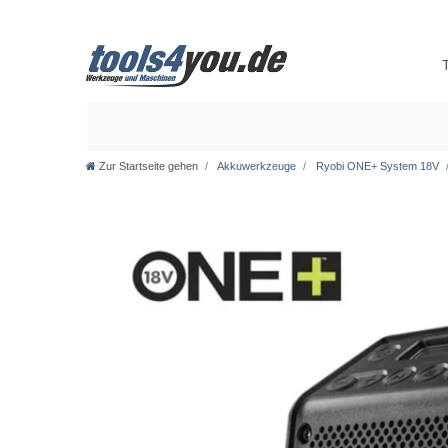
Zur Startseite gehen
Akkuwerkzeuge
Ryobi ONE+ System 18V