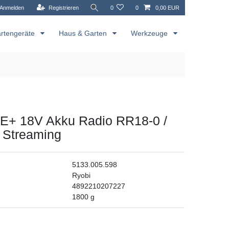
Anmelden
Registrieren
0
0
0,00 EUR
rtengeräte
Haus & Garten
Werkzeuge
E+ 18V Akku Radio RR18-0 /
 Streaming
5133.005.598
Ryobi
4892210207227
1800
g