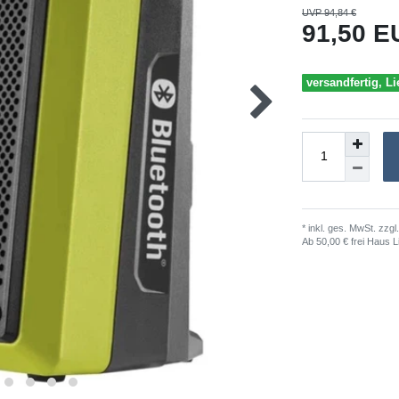
UVP 94,84 €
91,50 
versandfertig, Li
* inkl. ges. MwSt. zzgl.
Ab 50,00 € frei Haus L