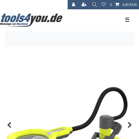
0
0,00 EUR
☰