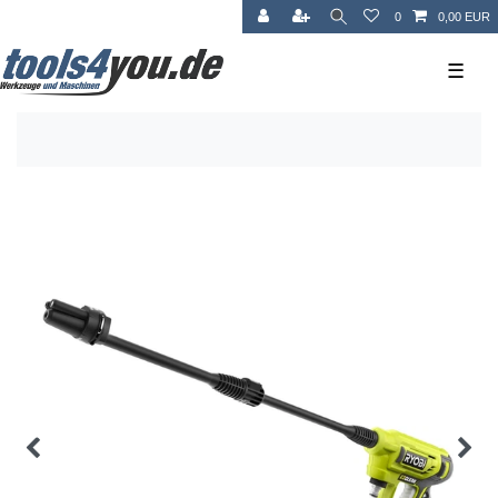
0
0,00 EUR
☰